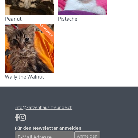
Peanut
Pistache
vermittelt
Wally the Walnut
info@katzenhaus-freunde.ch
Für den Newsletter anmelden