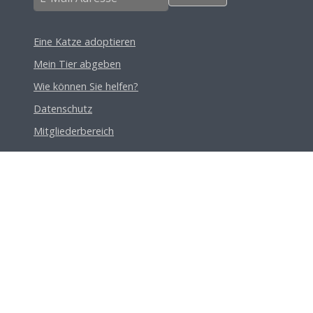
Eine Katze adoptieren
Mein Tier abgeben
Wie können Sie helfen?
Datenschutz
Mitgliederbereich
Spendenkonto
Schweizerische Vereinigung der Katzenhaus-Freunde
Speetelacherstrasse 55, 5244 Birrhard
Raiffeisenbank Grauholz, 3322 Schönbühl
IBAN: CH92 8080 8007 5701 1076 3