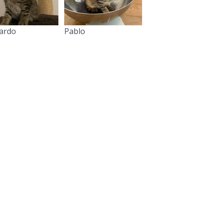
ardo
Pablo
Eine Katze adoptieren
Mein Tier abgeben
Wie können Sie helfen?